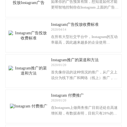
如果你的广告预算有限，想知道如何才能
更明智地控制你在Instagram 上面的广告花
费吗？今天，Ueeshop分享给大家四种可
以有效控制Instagram广告预算的实战方
法。
Instagram广告投放收费标准
2020/04/14
在所有大型社交平台中，Instagram的互动
率最高，因此越来越多的企业使用
Instagram来提高品牌知名度和扩大客户
群。外贸自建站Ueeshop跟大家来谈谈通
过Instagram推广帖子的方法和成本。
Instagram推广的渠道和方法
2020/01/20
首先像你说的这种情况的推广，从广义上
说分为线下推广和网络（线上）推广，但
是在现在互联网发展这么迅速的情况下，
Instagram 付费推广
2020/01/20
在Instagram上做商务推广目前还处在高速
增长期，有数据表明，目前只有28%的市
场人员在Instagram上面做营销，如果你还
没有开始的话，建议你赶快申请一个帐号