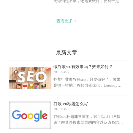
光做到还不够，还需要做好，要有一定的
转化率。
查看更多 >
最新文章
做谷歌seo有效果吗？效果如何？
2019/03/27
外贸行业做谷歌seo，只要做好了，效果
是很不错的。谷歌自然优化，Ueeshop认
为是比较看好的，虽然效果出来慢，但是
做好了会比较稳定，不像adwords，不续
费排名也就没有了。
谷歌seo标题怎么写
2019/03/26
谷歌seo标题非常重要，它可以让用户快
速了解某条搜索结果的内容以及该条结果
与其查询相关的原因。它常常是用户在决