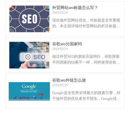
定点击哪个结果时使用的主要信息，因此
在您的网页上使用高品质的标题非常重
外贸网站seo标题怎么写？
2019/03/20
要。
现在做外贸网站优化，对标题是非常重视
的。本文就详细对外贸网站的栏目标题以
及文章页标题做介绍。
谷歌seo分国家吗
2019/03/19
做过外贸SEO的朋友应该明白，谷歌搜索
不同国家的结果不一样，同样使用谷歌但
是不同地区和地区的结果不同。在亚洲，
美洲和非洲等不同地区，搜索结果非常不
同。这是搜索引擎本地化的效果。
谷歌seo外链怎么做
2019/03/19
Google是全世界全球最大的搜索引擎，对
于做外贸的优化者并不陌生，Google优化
外链是不可少的，一条链接相当于对网站
投了一票，票数越多，说明对你网站的认
可越高，下面外贸独立站Ueeshop就谈谈
Google搜索优化外链吧。