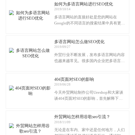
路。因为SEO本身就是一个概念性的东
如何为多语言网站进行SEO优化
2019/10/14
西，思路大于执行，从SEO本身来看，无
非就是发发外链，写写文章。
多语言网站的直接好处是您的网站在
Google的不同语言的搜索结果中具有更好
的曝光率。
多语言网站怎么做SEO优化
2019/09/27
外贸行业不断发展，发布多语言网站内容
也越来越常见。很多国内企业把多语言网
站当做重要的营销渠道。不同语言的网站
在SEO原则上是相同的，熟练掌握SEO也
可以把同样的手法用在其他语言的网站
404页面对SEO的影响
2019/06/28
上。多语言网站怎么做SEO优化？多语言
网站建设Ueeshop跟大家分享下干货。
今天外贸网站制作公司Ueeshop和大家谈
谈404页面对SEO的影响，首先解释下什
么是404 not found，所谓的404 not found
就是指某个网页无法正常访问，或者说是
打不开的页面，不存在的链接地址，也被
外贸网站怎样用谷歌seo引流？
2018/11/09
叫做死页面。
无论是在车内、家中还是任何地方，人们