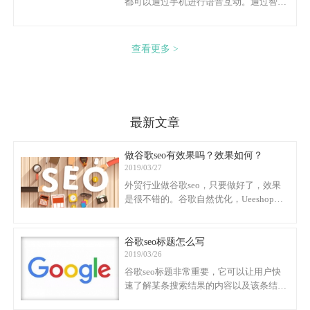
都可以通过手机进行语音互动。通过智能
SEO策略，卖家可以为客户提供全天候的
语音访问权限。 卖家首先要做的是优化关
键字研究方式，并考虑更长的长尾关键
查看更多 >
字。当用户在使用语音搜索时，绝大多数
的搜索都是以问题的形式，而非断续的短
语。
最新文章
做谷歌seo有效果吗？效果如何？
2019/03/27
外贸行业做谷歌seo，只要做好了，效果
是很不错的。谷歌自然优化，Ueeshop认
为是比较看好的，虽然效果出来慢，但是
做好了会比较稳定，不像adwords，不续
费排名也就没有了。
谷歌seo标题怎么写
2019/03/26
谷歌seo标题非常重要，它可以让用户快
速了解某条搜索结果的内容以及该条结果
与其查询相关的原因。它常常是用户在决