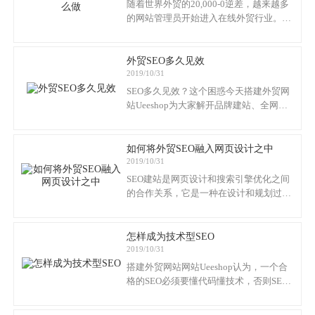
随着世界外贸的20,000-0逆差，越来越多
的网站管理员开始进入在线外贸行业。目
前，中国在外贸网站上相对沉默，因此制
作外贸网站非常好。
外贸SEO多久见效
2019/10/31
SEO多久见效？这个困惑今天搭建外贸网
站Ueeshop为大家解开品牌建站、全网推
广。现在的企业大多都知道要做SEO，但
是SEO的何时见效却说不上来。接下来我
们就聊一下SEO见效时长的问题。
如何将外贸SEO融入网页设计之中
2019/10/31
SEO建站是网页设计和搜索引擎优化之间
的合作关系，它是一种在设计和规划过程
中包含用户和潜在客户的理念，它是一种
方法，通过这种方法，SEO计划和策略贯
穿始终，而不是作为发布后的活动。
怎样成为技术型SEO
2019/10/31
搭建外贸网站网站Ueeshop认为，一个合
格的SEO必须要懂代码懂技术，否则SEO
工作将只流于表面，而且SEO本身就不能
当作一个工作，它只是一个辅助性的思