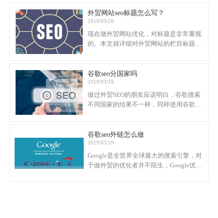
定点击哪个结果时使用的主要信息，因此
在您的网页上使用高品质的标题非常重
外贸网站seo标题怎么写？
2019/03/20
要。
现在做外贸网站优化，对标题是非常重视
的。本文就详细对外贸网站的栏目标题以
及文章页标题做介绍。
谷歌seo分国家吗
2019/03/19
做过外贸SEO的朋友应该明白，谷歌搜索
不同国家的结果不一样，同样使用谷歌但
是不同地区和地区的结果不同。在亚洲，
美洲和非洲等不同地区，搜索结果非常不
同。这是搜索引擎本地化的效果。
谷歌seo外链怎么做
2019/03/19
Google是全世界全球最大的搜索引擎，对
于做外贸的优化者并不陌生，Google优化
外链是不可少的，一条链接相当于对网站
投了一票，票数越多，说明对你网站的认
可越高，下面外贸独立站Ueeshop就谈谈
Google搜索优化外链吧。