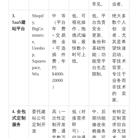
常见。
业者。
3.
Shopif
中等
低。可
低。平
绝大多
SaaS建
y,
（平台
视化操
台负责
数个人
站平台
BigCo
年费
作，拖
安全、
创业
mmerc
+交易
拽式编
更新、
者，尤
e,
佣金
辑，最
备份和
其是希
Ueesho
+可选
快数小
基础性
望快速
p,
插件
时可上
能；功
启动、
Squares
费，年
线。
能受平
零技术
pace,
约
台生态
背景、
Wix
¥4000-
限制。
专注于
20000
业务而
）
非技术
的卖
家。
4. 全包
委托建
高（一
低（对
中。后
有特定
式定制
站公司
次性定
接需求
期功能
定制需
服务
定制开
制开发
即
修改依
求但自
发
费，通
可），
赖服务
身无技
常数万
但沟通
商，可
术团