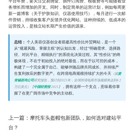
平台年费，要关注交易佣金、插件订阅费、模板费等可能随着业
务增长而增加的开支。同时，制定简单的运营计划，例如每周更
新一篇博客（关于护肤知识、仪器使用技巧），每月进行一次邮
件营销，持续收集客户反馈并优化网站。这种持续的、低成本的
运营投入，是独立站长期产生价值的源泉。
总结：
个人美容仪器创业者搭建高性价比外贸网站，是一个
从“规避风险、掌握主权”的认知出发，经过“明确需求、选择路
径、对比平台、精细执行”的系统化决策过程。其“性价比”的终
极体现，不在于初始投入的绝对最低，而在于以可控的成本，
构建了一个完全属于自己、能够伴随品牌共同成长、并持续产
生复利效应的数字资产。在跨境电商规模持续扩大的今天
（据
麦
肯锡咨询公司
研究报告，预计到2025年，全球跨境电商市场规模将达到4.2
，拥有这样一个支点，意味着你掌
万亿美元）【
中国经营报
2025】
握了在更广阔市场中竞争的主动权。
上一篇：
摩托车头盔帽包新团队，如何选对建站平
台？