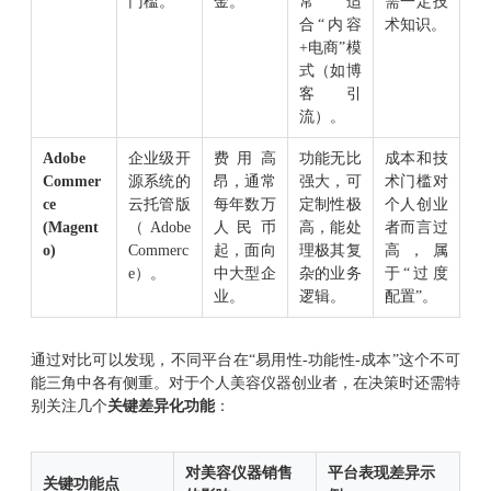
门槛。
金。
常适
需一定技
合“内容
术知识。
+电商”模
式（如博
客引
流）。
Adobe
企业级开
费用高
功能无比
成本和技
Commer
源系统的
昂，通常
强大，可
术门槛对
ce
云托管版
每年数万
定制性极
个人创业
(Magent
（Adobe
人民币
高，能处
者而言过
o)
Commerc
起，面向
理极其复
高，属
e）。
中大型企
杂的业务
于“过度
业。
逻辑。
配置”。
通过对比可以发现，不同平台在“易用性-功能性-成本”这个不可
能三角中各有侧重。对于个人美容仪器创业者，在决策时还需特
别关注几个
关键差异化功能
：
对美容仪器销售
平台表现差异示
关键功能点