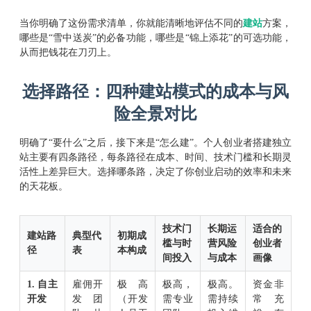
当你明确了这份需求清单，你就能清晰地评估不同的
建站
方案，
哪些是“雪中送炭”的必备功能，哪些是“锦上添花”的可选功能，
从而把钱花在刀刃上。
选择路径：四种建站模式的成本与风
险全景对比
明确了“要什么”之后，接下来是“怎么建”。个人创业者搭建独立
站主要有四条路径，每条路径在成本、时间、技术门槛和长期灵
活性上差异巨大。选择哪条路，决定了你创业启动的效率和未来
的天花板。
技术门
长期运
适合的
建站路
典型代
初期成
槛与时
营风险
创业者
径
表
本构成
间投入
与成本
画像
1. 自主
雇佣开
极高
极高，
极高。
资金非
开发
发团
（开发
需专业
需持续
常充