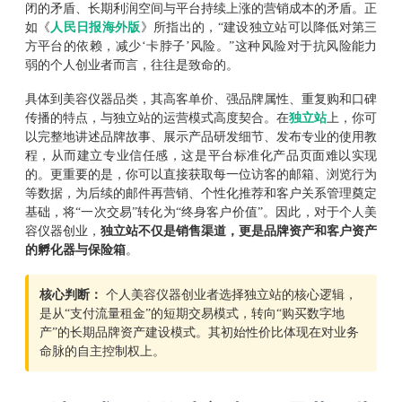
闭的矛盾、长期利润空间与平台持续上涨的营销成本的矛盾。正
如《
人民日报海外版
》所指出的，“建设独立站可以降低对第三
方平台的依赖，减少‘卡脖子’风险。”这种风险对于抗风险能力
弱的个人创业者而言，往往是致命的。
具体到美容仪器品类，其高客单价、强品牌属性、重复购和口碑
传播的特点，与独立站的运营模式高度契合。在
独立站
上，你可
以完整地讲述品牌故事、展示产品研发细节、发布专业的使用教
程，从而建立专业信任感，这是平台标准化产品页面难以实现
的。更重要的是，你可以直接获取每一位访客的邮箱、浏览行为
等数据，为后续的邮件再营销、个性化推荐和客户关系管理奠定
基础，将“一次交易”转化为“终身客户价值”。因此，对于个人美
容仪器创业，
独立站不仅是销售渠道，更是品牌资产和客户资产
的孵化器与保险箱
。
核心判断：
个人美容仪器创业者选择独立站的核心逻辑，
是从“支付流量租金”的短期交易模式，转向“购买数字地
产”的长期品牌资产建设模式。其初始性价比体现在对业务
命脉的自主控制权上。