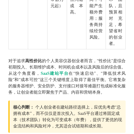
元起）
成本
能产生
队，且
高。
额外费
预算相
用；服
对充
务商持
足，希
续经营
望省时
风险。
的创业
者。
对于追求
高性价比
的个人美容仪器创业者而言，“性价比”是综合
初期投入、长期维护成本、时间机会成本以及风险后的综合值。
从这个角度看，
SaaS建站平台
在“快速启动”、“降低技术风
险”和“成本可控”这三个关键维度上取得了最佳平衡。它将复杂
的服务器维护、安全防护、支付接口对接等难题打包成标准化服
务，让创业者能立即聚焦于产品、内容和营销本身。
核心判断：
个人创业者在建站路径选择上，应优先考虑“总
拥有成本”，而不仅仅是首次投入。SaaS平台通过将固定成
本（技术团队）转化为可变成本（年费），提供了更优的现
金流结构和风险对冲，尤其适合试错期和成长期。