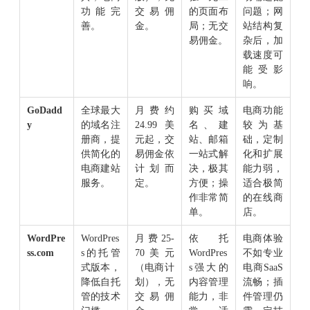
功能完
交易佣
的页面布
问题；网
善。
金。
局；无交
站结构复
易佣金。
杂后，加
载速度可
能受影
响。
GoDadd
全球最大
月费约
购买域
电商功能
y
的域名注
24.99美
名、建
较为基
册商，提
元起，交
站、邮箱
础，定制
供简化的
易佣金依
一站式解
化和扩展
电商建站
计划而
决，极其
能力弱，
服务。
定。
方便；操
适合极简
作非常简
的在线商
单。
店。
WordPre
WordPres
月费25-
依托
电商体验
ss.com
s的托管
70美元
WordPres
不如专业
式版本，
（电商计
s强大的
电商SaaS
降低自托
划），无
内容管理
流畅；插
管的技术
交易佣
能力，非
件管理仍