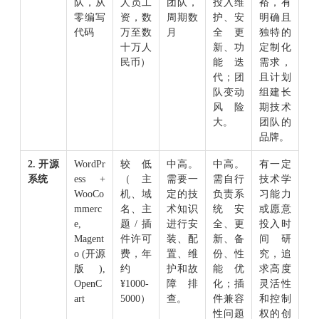
队，从
人员工
团队，
投入维
裕，有
零编写
资，数
周期数
护、安
明确且
代码
万至数
月
全更
独特的
十万人
新、功
定制化
民币）
能迭
需求，
代；团
且计划
队变动
组建长
风险
期技术
大。
团队的
品牌。
2. 开源
WordPr
较低
中高。
中高。
有一定
系统
ess +
（主
需要一
需自行
技术学
WooCo
机、域
定的技
负责系
习能力
mmerc
名、主
术知识
统安
或愿意
e,
题/插
进行安
全、更
投入时
Magent
件许可
装、配
新、备
间研
o (开源
费，年
置、维
份、性
究，追
版),
约
护和故
能优
求高度
OpenC
¥1000-
障排
化；插
灵活性
art
5000）
查。
件兼容
和控制
性问题
权的创