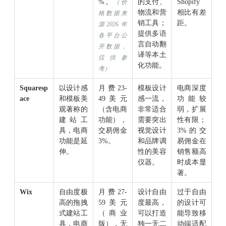
%。
的支付、
Shopify
（价
物流和营
相比有差
格数据来
销工具；
距。
源2026年
提供多语
各平台公
言自动翻
开数据，
译等本土
仅供参
化功能。
考）
Squaresp
以设计感
月费23-
模板设计
电商深度
ace
和模板美
49美元
感一流，
功能较
观著称的
（含电商
非常适合
弱，扩展
建站工
功能），
需要突出
性有限；
具，电商
交易佣金
视觉设计
3%的交
功能是延
3%。
和品牌调
易佣金在
伸。
性的美容
销售额高
仪器。
时成本显
著。
Wix
自由度极
月费27-
设计自由
过于自由
高的拖拽
59美元
度最高，
的设计可
式建站工
（商业
可以打造
能导致移
具，电商
版），无
独一无二
动端适配