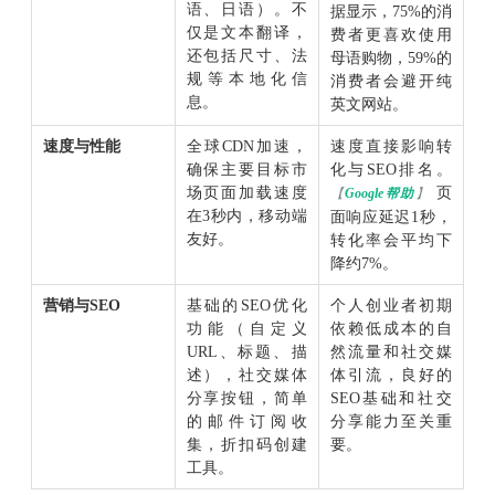
语、日语）。不
据显示，75%的消
仅是文本翻译，
费者更喜欢使用
还包括尺寸、法
母语购物，59%的
规等本地化信
消费者会避开纯
息。
英文网站。
速度与性能
全球CDN加速，
速度直接影响转
确保主要目标市
化与SEO排名。
场页面加载速度
页
【
Google帮助
】
在3秒内，移动端
面响应延迟1秒，
友好。
转化率会平均下
降约7%。
营销与SEO
基础的SEO优化
个人创业者初期
功能（自定义
依赖低成本的自
URL、标题、描
然流量和社交媒
述），社交媒体
体引流，良好的
分享按钮，简单
SEO基础和社交
的邮件订阅收
分享能力至关重
集，折扣码创建
要。
工具。