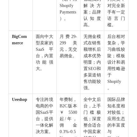
Shopify
解决方
对完全新
Payments
案；品牌
手有一定
）。
认知度
语言门
高。
槛。
BigCom
面向中大
月费29-
无佣金模
后台相对
merce
型卖家的
299美
式在销售
复杂，学
SaaS平
元，无交
额增长后
习曲线较
台，内置
易佣金。
成本优势
陡；模板
功能强
明显；内
设计和易
大。
置SEO和
用性略逊
多渠道销
于
售功能较
Shopify
强。
。
Ueeshop
专注跨境
年费制，
全中文后
国际品牌
电商的中
B2C版本
台，上手
知名度相
国SaaS平
￥5500
门槛极
对较低；
台，提供
起/年，
低；深度
应用生态
一体化解
佣金
整合适合
的丰富度
决方案。
0.3%-0.5
中国卖家
与