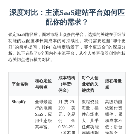
深度对比：主流SaaS建站平台如何匹
配你的需求？
锁定SaaS路径后，面对市场上众多的平台，选择的关键在于细节
功能的匹配度和长期成本的可持续性。我们需要超越“哪个更
好”的简单提问，转向“在特定场景下，哪个更适合”的深度分
析。以下选取了8个国内外主流平台，从个人美容仪器创业的核
心关切点进行横向对比。
成本结构
对个人创
核心定位
潜在考量
平台名称
（年费/
业者的关
与特点
点
佣金）
键优势
Shopify
全球最流
月费29-
教程资源
高级功能
行的电商
299美
海量，插
依赖付费
SaaS，应
元，交易
件市场庞
插件，累
用生态极
佣金
大，几乎
积成本不
其丰富。
0.5%-2%
任何功能
低；后台
（若不用
都能找到
为英文，