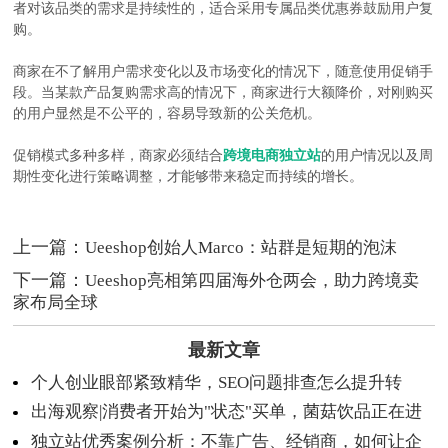
者对该品类的需求是持续性的，适合采用专属品类优惠券鼓励用户复
购。
商家在不了解用户需求变化以及市场变化的情况下，随意使用促销手
段。当某款产品复购需求高的情况下，商家进行大额降价，对刚购买
的用户显然是不公平的，容易导致新的公关危机。
促销模式多种多样，商家必须结合
跨境电商独立站
的用户情况以及周
期性变化进行策略调整，才能够带来稳定而持续的增长。
上一篇：
Ueeshop创始人Marco：站群是短期的泡沫
下一篇：
Ueeshop亮相第四届海外仓两会，助力跨境卖
家布局全球
最新文章
个人创业眼部紧致精华，SEO问题排查怎么提升转
出海观察|消费者开始为"状态"买单，菌菇饮品正在进
化？
独立站优秀案例分析：不靠广告、经销商，如何让企
入日常化阶段