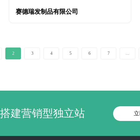
赛德瑞发制品有限公司
2
3
4
5
6
7
...
即搭建营销型独立站
立