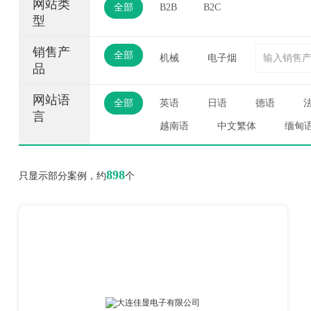
网站类
全部
B2B
B2C
型
销售产
全部
机械
电子烟
品
网站语
全部
英语
日语
德语
言
越南语
中文繁体
缅甸
898
只显示部分案例，约
个